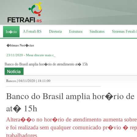
A Fetrafi-RS
Diretoria
Estrutura
Sindicatos
Sistemas Fetrafi
In�cio
�ltimas Not�cias
23/11/2020 - Mesa discute mais cuidados para enfren_
Banco do Brasil amplia hor�rio de atendimento at� 15h
Bancos | 04/11/2020 | 18:11:00
Banco do Brasil amplia hor�rio de
at� 15h
Altera��o no hor�rio de atendimento aumenta sobre
e foi realizada sem qualquer comunicado pr�vio � r
trabalhadores