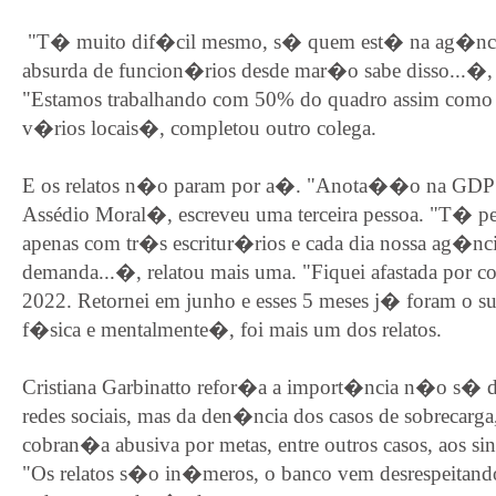
"T� muito dif�cil mesmo, s� quem est� na ag�n
absurda de funcion�rios desde mar�o sabe disso...�,
"Estamos trabalhando com 50% do quadro assim como
v�rios locais�, completou outro colega.
E os relatos n�o param por a�. "Anota��o na GDP v
Assédio Moral�, escreveu uma terceira pessoa. "T� p
apenas com tr�s escritur�rios e cada dia nossa ag�nc
demanda...�, relatou mais uma. "Fiquei afastada por 
2022. Retornei em junho e esses 5 meses j� foram o suf
f�sica e mentalmente�, foi mais um dos relatos.
Cristiana Garbinatto refor�a a import�ncia n�o s�
redes sociais, mas da den�ncia dos casos de sobrecarga
cobran�a abusiva por metas, entre outros casos, aos si
"Os relatos s�o in�meros, o banco vem desrespeitand