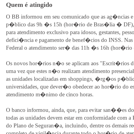
Quem é atingido
O BB informou em seu comunicado que as ag�ncias e 
p�blico das 9h �s 15h (hor�rio de Bras�lia � DF),
para atendimento exclusivo para idosos, gestantes, pess
defici�ncia e pagamento de benef�cios do INSS. Nas 
Federal o atendimento ser� das 11h �s 16h (hor�rio
Os novos hor�rios n�o se aplicam aos "Escrit�rios
uma vez que estes n�o realizam atendimento presenci
as unidades localizadas em shoppings, �rg�os p�blic
universidades, que dever�o obedecer ao hor�rio do e
atendimento m�nimo de cinco horas.
O banco informou, ainda, que, para evitar san��es d
todas as unidades devem estar em conformidade com 
do Plano de Seguran�a, incluindo, dentre os demais re
completo de vigil�ncia durante todo o hor�rio de at