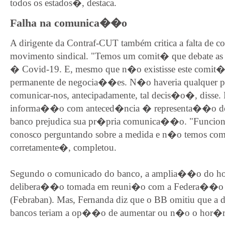
todos os estados�, destaca.
Falha na comunica��o
A dirigente da Contraf-CUT também critica a falta de
movimento sindical. "Temos um comit� que debate as 
� Covid-19. E, mesmo que n�o existisse este comit
permanente de negocia��es. N�o haveria qualquer pr
comunicar-nos, antecipadamente, tal decis�o�, disse. 
informa��o com anteced�ncia � representa��o do
banco prejudica sua pr�pria comunica��o. "Funcion
conosco perguntando sobre a medida e n�o temos co
corretamente�, completou.
Segundo o comunicado do banco, a amplia��o do ho
delibera��o tomada em reuni�o com a Federa��o Br
(Febraban). Mas, Fernanda diz que o BB omitiu que a 
bancos teriam a op��o de aumentar ou n�o o hor�ri