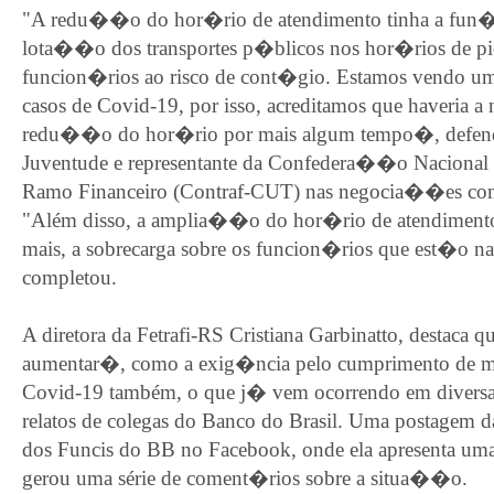
"A redu��o do hor�rio de atendimento tinha a fun
lota��o dos transportes p�blicos nos hor�rios de p
funcion�rios ao risco de cont�gio. Estamos vendo u
casos de Covid-19, por isso, acreditamos que haveria a 
redu��o do hor�rio por mais algum tempo�, defende
Juventude e representante da Confedera��o Nacional 
Ramo Financeiro (Contraf-CUT) nas negocia��es co
"Além disso, a amplia��o do hor�rio de atendimento
mais, a sobrecarga sobre os funcion�rios que est�o na
completou.
A diretora da Fetrafi-RS Cristiana Garbinatto, destaca
aumentar�, como a exig�ncia pelo cumprimento de 
Covid-19 também, o que j� vem ocorrendo em diversa
relatos de colegas do Banco do Brasil. Uma postagem 
dos Funcis do BB no Facebook, onde ela apresenta um
gerou uma série de coment�rios sobre a situa��o.