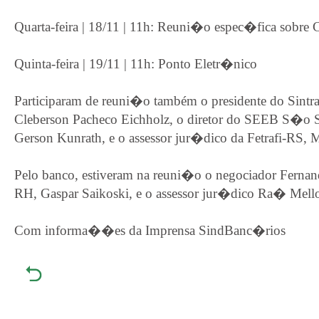
Quarta-feira | 18/11 | 11h: Reuni�o espec�fica sobre 
Quinta-feira | 19/11 | 11h: Ponto Eletr�nico
Participaram de reuni�o também o presidente do Sintra
Cleberson Pacheco Eichholz, o diretor do SEEB S�o
Gerson Kunrath, e o assessor jur�dico da Fetrafi-RS, 
Pelo banco, estiveram na reuni�o o negociador Fernand
RH, Gaspar Saikoski, e o assessor jur�dico Ra� Mell
Com informa��es da Imprensa SindBanc�rios