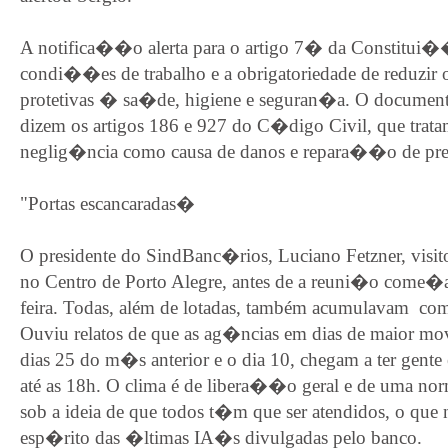
A notifica��o alerta para o artigo 7� da Constitui��
condi��es de trabalho e a obrigatoriedade de reduzir 
protetivas � sa�de, higiene e seguran�a. O documento
dizem os artigos 186 e 927 do C�digo Civil, que trata
neglig�ncia como causa de danos e repara��o de pre
"Portas escancaradas�
O presidente do SindBanc�rios, Luciano Fetzner, visi
no Centro de Porto Alegre, antes de a reuni�o come�
feira. Todas, além de lotadas, também acumulavam com 
Ouviu relatos de que as ag�ncias em dias de maior mo
dias 25 do m�s anterior e o dia 10, chegam a ter gent
até as 18h. O clima é de libera��o geral e de uma no
sob a ideia de que todos t�m que ser atendidos, o qu
esp�rito das �ltimas IA�s divulgadas pelo banco.