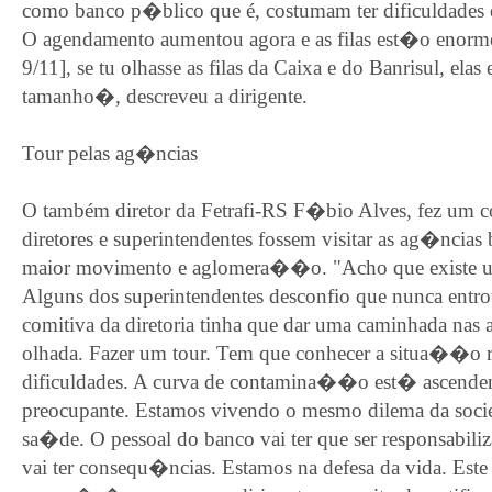
como banco p�blico que é, costumam ter dificuldades e
O agendamento aumentou agora e as filas est�o enorm
9/11], se tu olhasse as filas da Caixa e do Banrisul, el
tamanho�, descreveu a dirigente.
Tour pelas ag�ncias
O também diretor da Fetrafi-RS F�bio Alves, fez um c
diretores e superintendentes fossem visitar as ag�ncias
maior movimento e aglomera��o. "Acho que existe um
Alguns dos superintendentes desconfio que nunca ent
comitiva da diretoria tinha que dar uma caminhada nas
olhada. Fazer um tour. Tem que conhecer a situa��o re
dificuldades. A curva de contamina��o est� ascend
preocupante. Estamos vivendo o mesmo dilema da soci
sa�de. O pessoal do banco vai ter que ser responsabiliza
vai ter consequ�ncias. Estamos na defesa da vida. Est