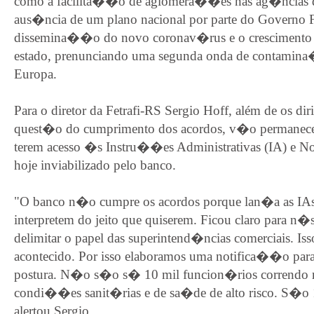
como a facilita��o de aglomera��es nas ag�ncias de
aus�ncia de um plano nacional por parte do Governo Fe
dissemina��o do novo coronav�rus e o crescimento
estado, prenunciando uma segunda onda de contamin
Europa.
Para o diretor da Fetrafi-RS Sergio Hoff, além de os diri
quest�o do cumprimento dos acordos, v�o permanecer 
terem acesso �s Instru��es Administrativas (IA) e No
hoje inviabilizado pelo banco.
"O banco n�o cumpre os acordos porque lan�a as IAs 
interpretem do jeito que quiserem. Ficou claro para n�s
delimitar o papel das superintend�ncias comerciais. Is
acontecido. Por isso elaboramos uma notifica��o par
postura. N�o s�o s� 10 mil funcion�rios correndo r
condi��es sanit�rias e de sa�de de alto risco. S�o
alertou Sergio.