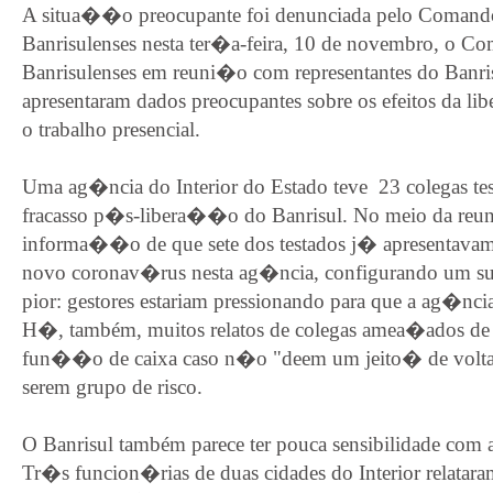
A situa��o preocupante foi denunciada pelo Comand
Banrisulenses nesta ter�a-feira, 10 de novembro, o C
Banrisulenses em reuni�o com representantes do Banri
apresentaram dados preocupantes sobre os efeitos da l
o trabalho presencial.
Uma ag�ncia do Interior do Estado teve 23 colegas tes
fracasso p�s-libera��o do Banrisul. No meio da reu
informa��o de que sete dos testados j� apresentav
novo coronav�rus nesta ag�ncia, configurando um su
pior: gestores estariam pressionando para que a ag�nci
H�, também, muitos relatos de colegas amea�ados de 
fun��o de caixa caso n�o "deem um jeito� de voltar
serem grupo de risco.
O Banrisul também parece ter pouca sensibilidade com
Tr�s funcion�rias de duas cidades do Interior relatara