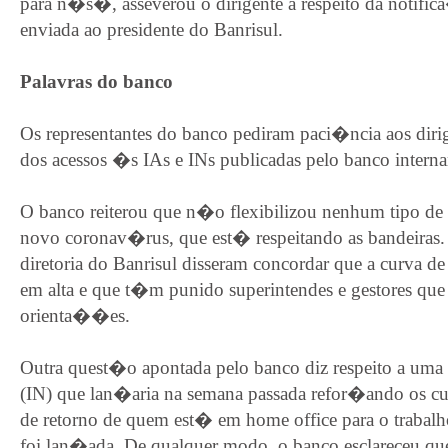
para n�s�, asseverou o dirigente a respeito da notifi
enviada ao presidente do Banrisul.
Palavras do banco
Os representantes do banco pediram paci�ncia aos diri
dos acessos �s IAs e INs publicadas pelo banco intern
O banco reiterou que n�o flexibilizou nenhum tipo de
novo coronav�rus, que est� respeitando as bandeiras. 
diretoria do Banrisul disseram concordar que a curva
em alta e que t�m punido superintendes e gestores 
orienta��es.
Outra quest�o apontada pelo banco diz respeito a u
(IN) que lan�aria na semana passada refor�ando os cu
de retorno de quem est� em home office para o trabal
foi lan�ada. De qualquer modo, o banco esclareceu 