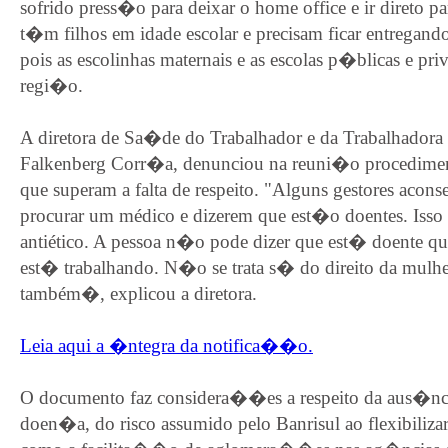
sofrido press�o para deixar o home office e ir direto p
t�m filhos em idade escolar e precisam ficar entregando
pois as escolinhas maternais e as escolas p�blicas e pr
regi�o.
A diretora de Sa�de do Trabalhador e da Trabalhadora 
Falkenberg Corr�a, denunciou na reuni�o procediment
que superam a falta de respeito. "Alguns gestores acon
procurar um médico e dizerem que est�o doentes. Isso
antiético. A pessoa n�o pode dizer que est� doente 
est� trabalhando. N�o se trata s� do direito da mulh
também�, explicou a diretora.
Leia aqui a �ntegra da notifica��o.
O documento faz considera��es a respeito da aus�ncia
doen�a, do risco assumido pelo Banrisul ao flexibiliza