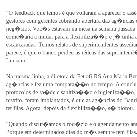
"O feedback que temos é que voltaram a aparecer o assé
gestores com gerentes cobrando abertura das ag�ncias
neg�cios. Voc�s estavam na mesa na semana passada 
come�aria a mudar para a flexibiliza��o e j� tinha 
escancaradas. Temos relatos de superintendentes assedi
parece, é que o banco perdeu as rédeas das superinten
Luciano.
Na mesma linha, a diretora da Fetrafi-RS Ana Maria Be
ag�ncias e fez uma compara��o no tempo. A conclus
protocolos de sa�de e sanitiza��o e higieniza��o,
restrito, foram implantados, é que as ag�ncias do Banr
ter filas. Agora, depois da flexibiliza��o, s� piorou.
"Quando discut�amos o rod�zio e o agendamento anter
Porque em determinados dias do m�s sempre tem filas. 